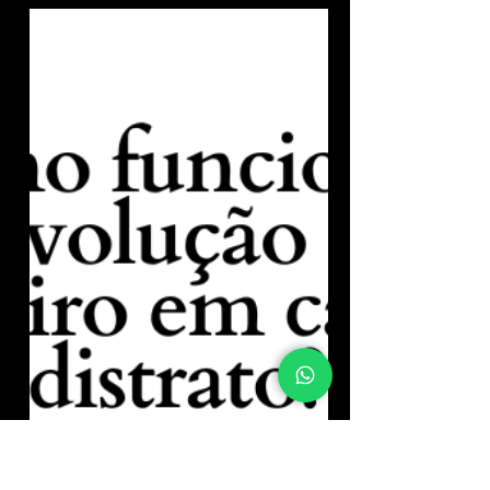
Cuidado ao comprar imóvel de quem está na dívida ativa