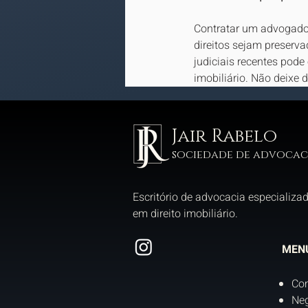
Contratar um advogado e
direitos sejam preserv
judiciais recentes pode
imobiliário. Não deixe 
Jair Rabelo
sociedade de advocac
Escritório de advocacia especializa
em direito imobiliário.
MEN
Co
Neg