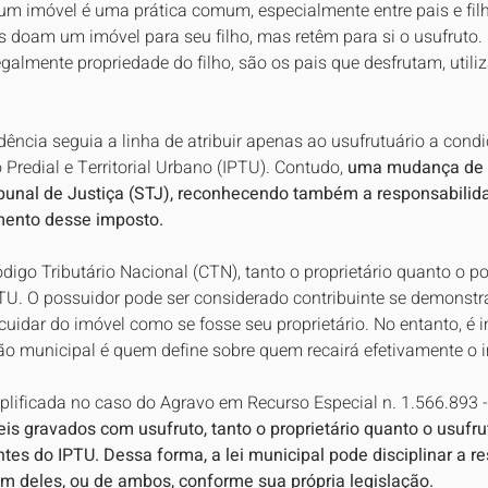
e um imóvel é uma prática comum, especialmente entre pais e fil
 doam um imóvel para seu filho, mas retêm para si o usufruto. 
galmente propriedade do filho, são os pais que desfrutam, util
dência seguia a linha de atribuir apenas ao usufrutuário a condi
 Predial e Territorial Urbano (IPTU). Contudo, 
uma mudança de 
ibunal de Justiça (STJ), reconhecendo também a responsabilid
mento desse imposto.
digo Tributário Nacional (CTN), tanto o proprietário quanto o p
PTU. O possuidor pode ser considerado contribuinte se demonst
e cuidar do imóvel como se fosse seu proprietário. No entanto, é 
ção municipal é quem define sobre quem recairá efetivamente o 
plificada no caso do Agravo em Recurso Especial n. 1.566.893 -
s gravados com usufruto, tanto o proprietário quanto o usufru
tes do IPTU. Dessa forma, a lei municipal pode disciplinar a r
 um deles, ou de ambos, conforme sua própria legislação.