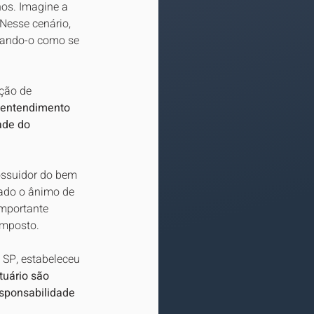
hos. Imagine a 
Nesse cenário, 
izando-o como se 
ção de 
entendimento 
ade do 
ossuidor do bem 
rado o ânimo de 
importante 
imposto.
 SP, estabeleceu 
tuário são 
esponsabilidade 