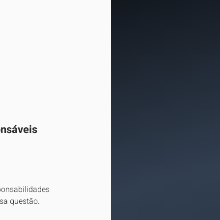
onsáveis
ponsabilidades 
ssa questão.