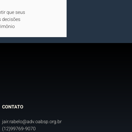
tir que seus 
s decisões 
rimônio 
CONTATO
jair.rabelo@adv.oabsp.org.br
(12)99769-9070