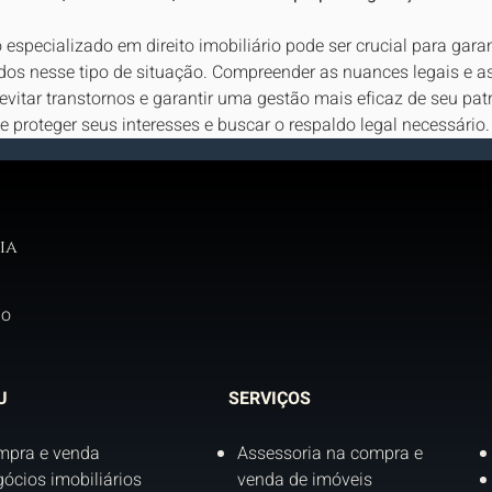
specializado em direito imobiliário pode ser crucial para garan
ados nesse tipo de situação. Compreender as nuances legais e a
 evitar transtornos e garantir uma gestão mais eficaz de seu pat
de proteger seus interesses e buscar o respaldo legal necessário.
ia
do
U
SERVIÇOS
mpra e venda
Assessoria na compra e
ócios imobiliários
venda de imóveis