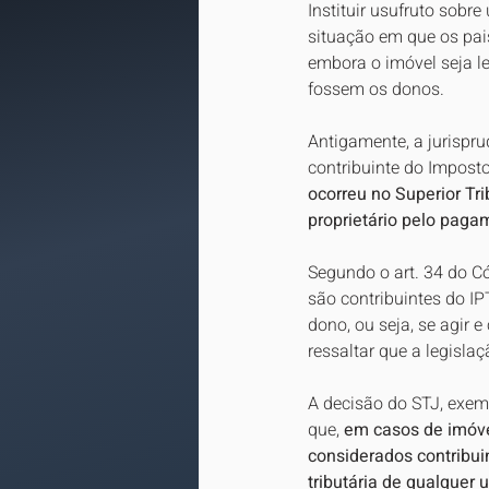
Instituir usufruto sobr
situação em que os pais
embora o imóvel seja le
fossem os donos.
Antigamente, a jurispru
contribuinte do Imposto
ocorreu no Superior Tr
proprietário pelo paga
Segundo o art. 34 do Có
são contribuintes do I
dono, ou seja, se agir 
ressaltar que a legisla
A decisão do STJ, exem
que, 
em casos de imóvei
considerados contribuin
tributária de qualquer