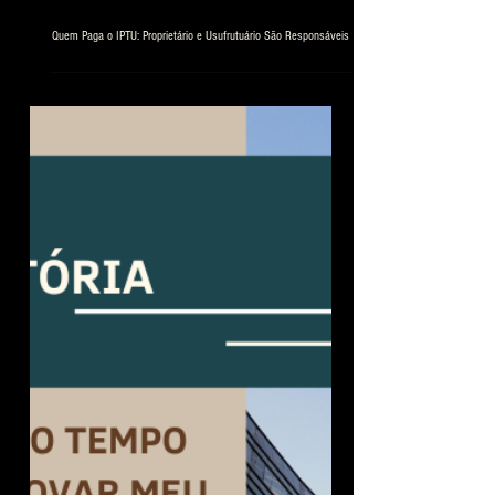
Quem Paga o IPTU: Proprietário e Usufrutuário São Responsáveis