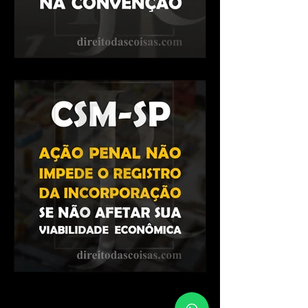
CSM-SP - Venda de vaga de
garagem para terceiro
estranho ao condomínio
depende de autorização na
con
CSM-SP - Ação penal não