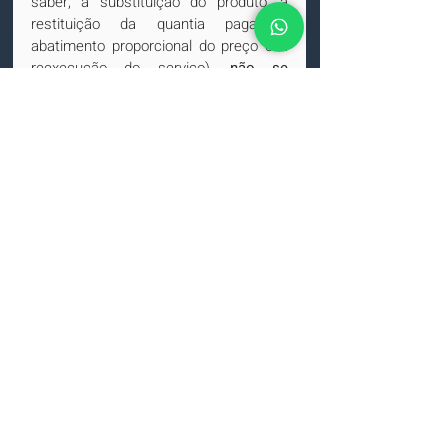
saber, a substituição do produto, a 
restituição da quantia paga, o 
abatimento proporcional do preço e a 
reexecução do serviço), 
não se 
confundindo com o prazo 
prescricional a que se sujeita o 
consumidor para pleitear indenização 
decorrente da má-execução do 
contrato.
Nessa hipótese, 
à falta de prazo 
específico no CDC que regule a 
hipótese de reparação de danos 
decorrentes de vício do produto, 
entende-se que deve ser aplicado o 
prazo geral decenal do art. 205 do CC.
No caso em comento, o consumidor 
ajuizou 
ação de indenização
 em face 
da construtora, devido a vício 
apresentado no imóvel objeto de 