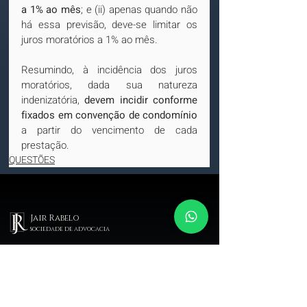
a 1% ao mês
; e (ii) apenas quando não 
há essa previsão, deve-se limitar os 
juros moratórios a 1% ao mês.
Resumindo, à incidência dos juros 
moratórios, dada sua natureza 
indenizatória, 
devem incidir conforme 
fixados em convenção de condomínio
a partir do vencimento de cada 
prestação.
QUESTÕES
Jair Rabelo
sociedade de advocacia
Escritório de advocacia especializado em direito imobiliário.
MENU
SERVIÇOS
Compra e venda
Assessoria na compra e