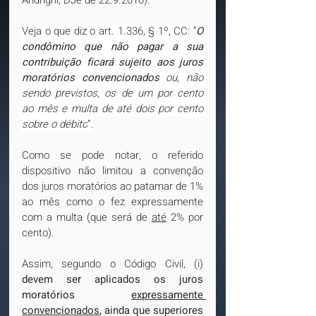
Andrighi, DJe de 22.9.2010).
Veja o que diz o art. 1.336, § 1º, CC: “
O 
condômino que não pagar a sua 
contribuição ficará sujeito aos juros 
moratórios convencionados
 ou, não 
sendo previstos, os de um por cento 
ao mês e multa de até dois por cento 
sobre o débito
”.
Como se pode notar, o referido 
dispositivo não limitou a convenção 
dos juros moratórios ao patamar de 1% 
ao mês como o fez expressamente 
com a multa (que será de 
até
 2% por 
cento).
Assim, segundo o Código Civil, (i) 
devem ser aplicados os juros 
moratórios 
expressamente 
convencionados
, ainda que superiores 