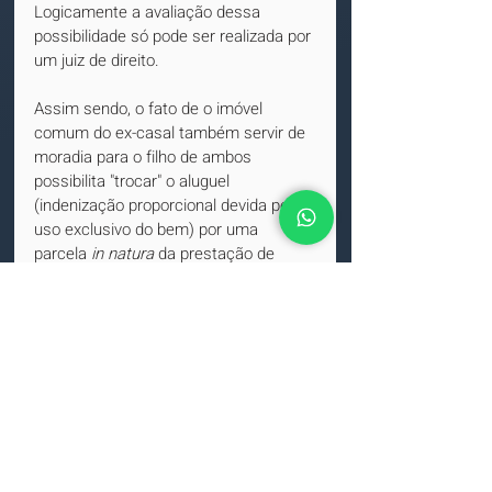
Logicamente a avaliação dessa 
possibilidade só pode ser realizada por 
um juiz de direito.
Assim sendo, o fato de o imóvel 
comum do ex-casal também servir de 
moradia para o filho de ambos 
possibilita "trocar" o aluguel 
(indenização proporcional devida pelo 
uso exclusivo do bem) por uma 
parcela 
in natura
 da prestação de 
alimentos (sob a forma de habitação).
Clique aqui
 e leia uma decisão do STJ 
sobre o tema, do ano de 2021.
REsp. n. 1.699.013 – DF
DECISÕES
STJ
Locação