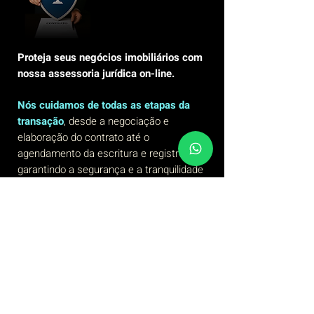
Proteja seus negócios imobiliários com
nossa assessoria jurídica on-line.
Nós cuidamos de todas as etapas da
transação
, desde a negociação e
elaboração do contrato até o
agendamento da escritura e registro,
garantindo a segurança e a tranquilidade
de nossos clientes.
Ao optar por nossa assessoria jurídica
online, você não apenas economiza
tempo e esforço, mas também evita
potenciais armadilhas legais que
poderiam resultar em prejuízos
financeiros significativos no futuro.