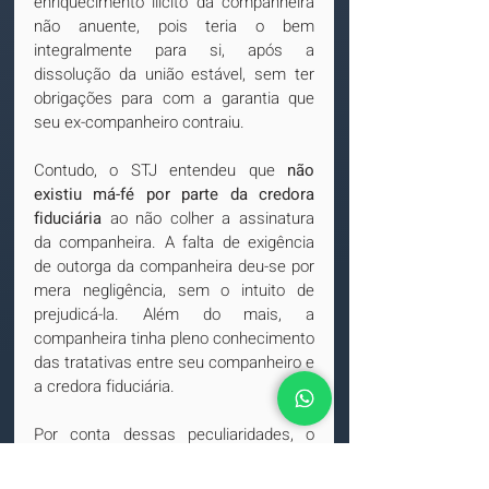
enriquecimento ilícito da companheira 
não anuente, pois teria o bem 
integralmente para si, após a 
dissolução da união estável, sem ter 
obrigações para com a garantia que 
seu ex-companheiro contraiu.
Contudo, o STJ entendeu que 
não 
existiu má-fé por parte da credora 
fiduciária
 ao não colher a assinatura 
da companheira. A falta de exigência 
de outorga da companheira deu-se por 
mera negligência, sem o intuito de 
prejudicá-la. Além do mais, a 
companheira tinha pleno conhecimento 
das tratativas entre seu companheiro e 
a credora fiduciária.
Por conta dessas peculiaridades, o 
STJ, decidiu por consolidar 
integralmente a propriedade do imóvel 