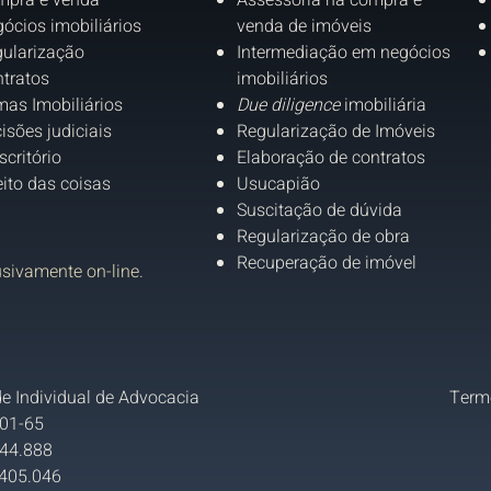
mpra e venda
Assessoria na compra e
ócios imobiliários
venda de imóveis
ularização
Intermediação em negócios
tratos
imobiliários
as Imobiliários
Due diligence
imobiliária
isões judiciais
Regularização de Imóveis
scritório
Elaboração de contratos
eito das coisas
Usucapião
Suscitação de dúvida
Regularização de obra
Recuperação de imóvel
usivamente on-line.
e Individual de Advocacia
Term
01-65
 44.888
405.046