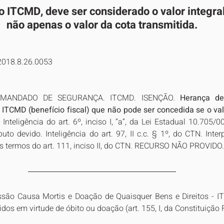
o ITCMD, deve ser considerado o valor integral
não apenas o valor da cota transmitida.
2018.8.26.0053
 MANDADO DE SEGURANÇA. ITCMD. ISENÇÃO. 
Herança de
 ITCMD (benefício fiscal) que não pode ser concedida se o valo
 Inteligência do art. 6º, inciso I, “a”, da Lei Estadual 10.705/0
uto devido. Inteligência do art. 97, II c.c. § 1º, do CTN. Interp
nos termos do art. 111, inciso II, do CTN. RECURSO NÃO PROVIDO.
são Causa Mortis e Doação de Quaisquer Bens e Direitos - IT
idos em virtude de óbito ou doação (art. 155, I, da Constituição 