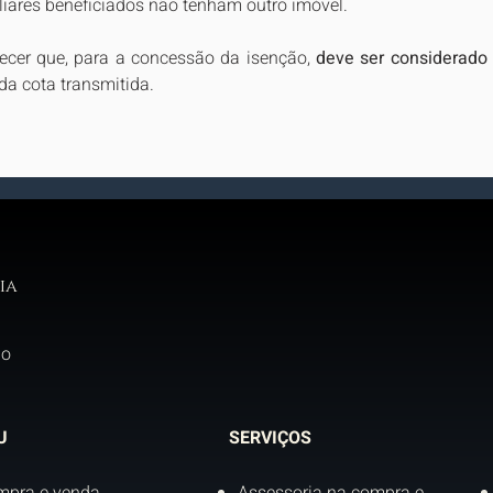
liares beneficiados não tenham outro imóvel.
lecer que, para a concessão da isenção, 
deve ser considerado 
 da cota transmitida.
ia
do
U
SERVIÇOS