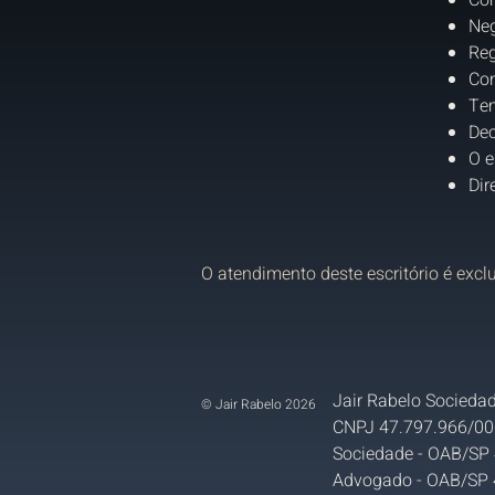
Co
Neg
Reg
Con
Tem
Dec
O e
Dir
O atendimento deste escritório é excl
Jair Rabelo Sociedad
© Jair Rabelo 2026
CNPJ 47.797.966/00
Sociedade - OAB/SP
Advogado - OAB/SP 