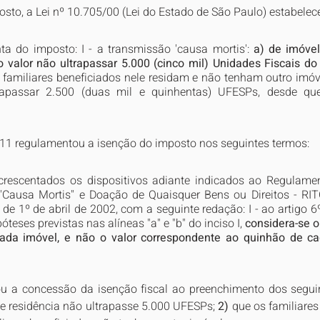
sto, a Lei nº 10.705/00 (Lei do Estado de São Paulo) estabelece
nta do imposto: I - a transmissão 'causa mortis': 
a) de imóvel
jo valor não ultrapassar 5.000 (cinco mil) Unidades Fiscais do
s familiares beneficiados nele residam e não tenham outro imóve
rapassar 2.500 (duas mil e quinhentas) UFESPs, desde que
11 regulamentou a isenção do imposto nos seguintes termos:
crescentados os dispositivos adiante indicados ao Regulame
"Causa Mortis" e Doação de Quaisquer Bens ou Direitos - RI
de 1º de abril de 2002, com a seguinte redação: I - ao artigo 6º, 
teses previstas nas alíneas "a" e "b" do inciso I, 
considera-se o 
cada imóvel, e não o valor correspondente ao quinhão de ca
ou a concessão da isenção fiscal ao preenchimento dos seguin
de residência não ultrapasse 5.000 UFESPs; 
2)
 que os familiares