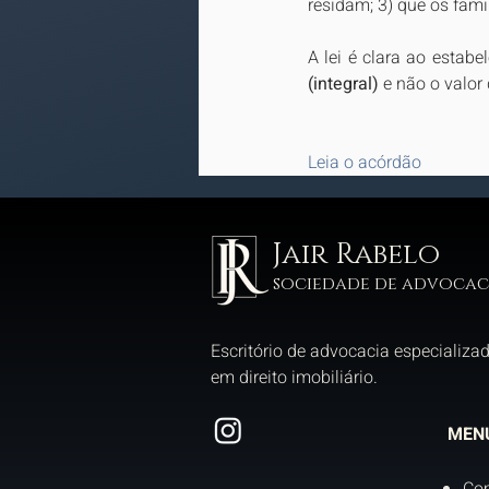
residam; 3) que os fami
A lei é clara ao estabe
(integral)
 e não o valor
Leia o acórdão
Jair Rabelo
sociedade de advocac
Escritório de advocacia especializa
em direito imobiliário.
MEN