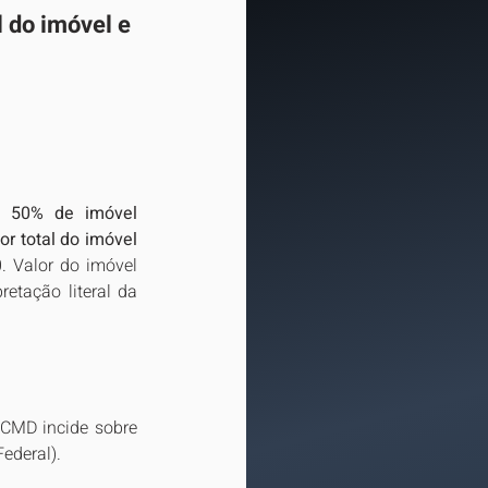
 do imóvel e 
 50% de imóvel 
r total do imóvel 
0. Valor do imóvel 
retação literal da 
CMD incide sobre 
Federal).