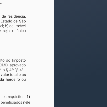
:
 de residência, 
 Estado de São 
l; b) de imóvel 
 seja o único 
nto do Imposto 
TCMD, aprovado 
o § 4º: "§ 4º - 
valor total e as 
da herdeiro ou 
tes requisitos: 
1)
 beneficiados nele 