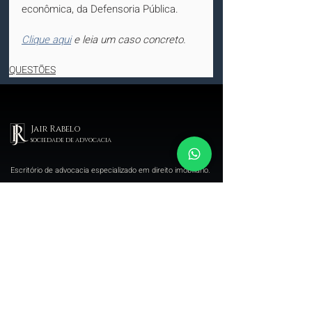
econômica, da Defensoria Pública.
Clique aqui
 e leia um caso concreto.
QUESTÕES
Jair Rabelo
sociedade de advocacia
Escritório de advocacia especializado em direito imobiliário.
MENU
SERVIÇOS
Compra e venda
Assessoria na compra e
Negócios imobiliários
venda de imóveis
Regularização
Intermediação em negócios
Contratos
imobiliários
Temas Imobiliários
Due diligence
imobiliária
Decisões judiciais
Regularização de Imóveis
O escritório
Elaboração de contratos
Direito das coisas
Usucapião