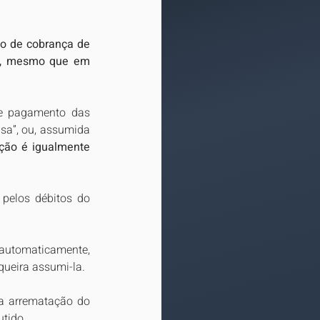
o de cobrança de 
io, mesmo que em 
de pagamento das 
isa”, ou, assumida 
ação é igualmente 
pelos débitos do 
automaticamente, 
queira assumi-la. 
a arrematação do 
utido.