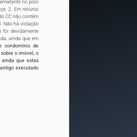
ematante no polo 
a. 2. Em recurso 
, do CC não contêm 
. Não há violação 
e foi devidamente 
da, ainda que em 
e condomínio de 
sobre o imóvel, o 
ainda que estas 
antigo executado 