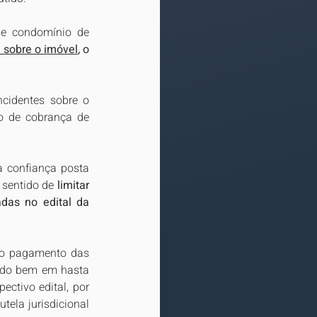
de condomínio de 
e sobre o imóvel
, o 
cidentes sobre o 
o de cobrança de 
a confiança posta 
 sentido de 
limitar 
das no edital da 
elo pagamento das 
 do bem em hasta 
ctivo edital, por 
ela jurisdicional 