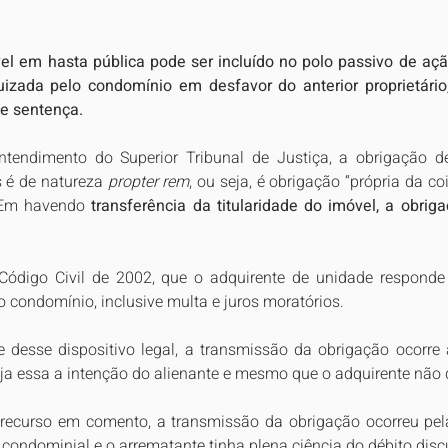
el em hasta pública pode ser incluído no polo passivo de açã
uizada pelo condomínio em desfavor do anterior proprietár
e sentença.
ntendimento do Superior Tribunal de Justiça, a obrigação 
 é de natureza 
propter rem
, ou seja, é obrigação “própria da co
 Em havendo 
transferência da titularidade do imóvel, a obrig
 Código Civil de 2002, que o adquirente de unidade responde 
o condomínio, inclusive multa e juros moratórios.
 desse dispositivo legal, a transmissão da obrigação ocorre 
eja essa a intenção do alienante e mesmo que o adquirente não 
 recurso em comento, a transmissão da obrigação ocorreu pel
 condominial e o arrematante tinha plena ciência do débito disc