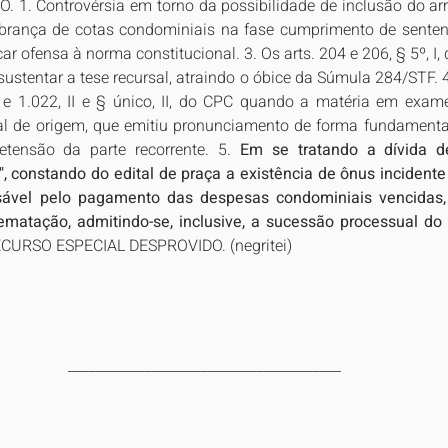
1. Controvérsia em torno da possibilidade de inclusão do arr
brança de cotas condominiais na fase cumprimento de sentenç
ar ofensa à norma constitucional. 3. Os arts. 204 e 206, § 5º, I
stentar a tese recursal, atraindo o óbice da Súmula 284/STF. 4
V e 1.022, II e § único, II, do CPC quando a matéria em exam
nal de origem, que emitiu pronunciamento de forma fundamenta
etensão da parte recorrente. 5.
 Em se tratando a dívida d
, constando do edital de praça a existência de ônus incidente 
sável pelo pagamento das despesas condominiais vencidas, 
ematação, admitindo-se, inclusive, a sucessão processual do 
ECURSO ESPECIAL DESPROVIDO. (negritei)
_______________________________________