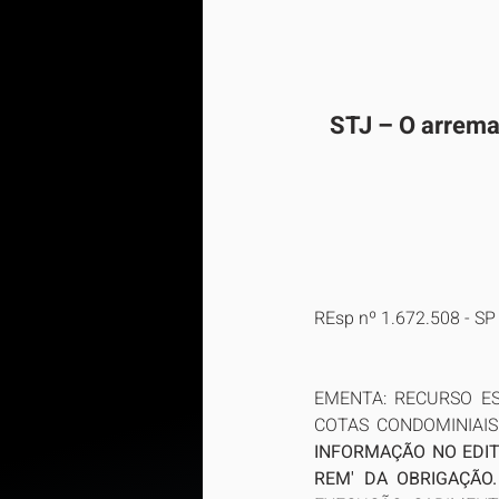
STJ – O arrema
REsp nº 1.672.508 - S
EMENTA: RECURSO ESP
COTAS CONDOMINIAIS
INFORMAÇÃO NO EDIT
REM' DA OBRIGAÇÃO