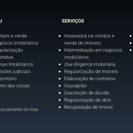
U
SERVIÇOS
mpra e venda
Assessoria na compra e
ócios imobiliários
venda de imóveis
ularização
Intermediação em negócios
tratos
imobiliários
as Imobiliários
Due diligence
imobiliária
isões judiciais
Regularização de Imóveis
scritório
Elaboração de contratos
eito das coisas
Usucapião
Suscitação de dúvida
Regularização de obra
Recuperação de imóvel
usivamente on-line.