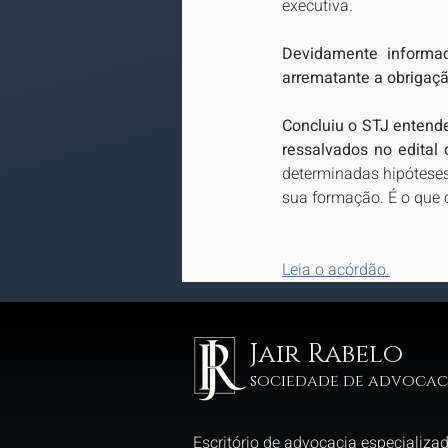
executiva.
Devidamente informad
arrematante a obrigaç
Concluiu o STJ entend
ressalvados no edital 
determinadas hipóteses,
sua formação. É o que o
Leia o acórdão.
Jair Rabelo
sociedade de advocac
Escritório de advocacia especializa