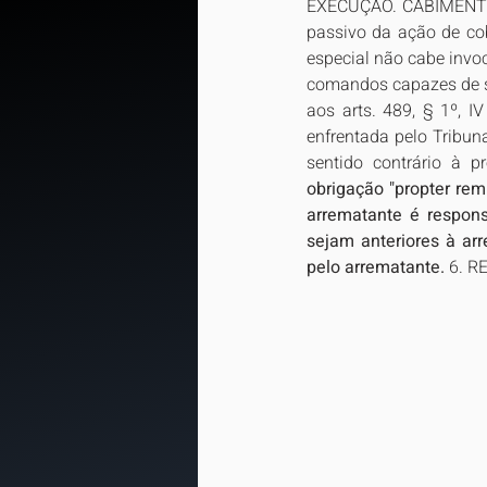
EXECUÇÃO. CABIMENTO. 
passivo da ação de co
especial não cabe invoc
comandos capazes de su
aos arts. 489, § 1º, I
enfrentada pelo Tribu
sentido contrário à pr
obrigação "propter rem"
arrematante é respon
sejam anteriores à arr
pelo arrematante. 
6. R