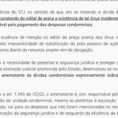
dência do STJ no sentido de que, em se tratando a dívida 
constando do edital de praça a existência de tal ônus incident
ável pelo pagamento das despesas condominiais.
ausência de menção no edital da praça acerca dos ônus in
 pela impossibilidade de substituição do polo passivo da açã
smo diante da natureza 
propter rem
 da obrigação.
ta à necessidade de preservar a segurança jurídica e proteger 
na alienação judicial promovida pelo Estado, desenvolveu-se no
 arrematante às dívidas condominiais expressamente indica
a o art. 1.345 do CC/02, o arrematante é, sim, responsável p
o da unidade condominial, mesmo as pretéritas à aquisição
udo, vai para as despesas que não foram mencionadas no respe
vação da segurança jurídica e de resguardo da eficiência da tut