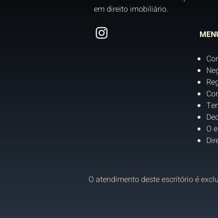
em direito imobiliário.
MEN
Co
Neg
Reg
Con
Tem
Dec
O e
Dir
O atendimento deste escritório é excl