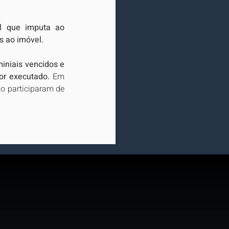
l que imputa ao 
s ao imóvel.
niais vencidos e 
or executado. 
Em 
o participaram de 