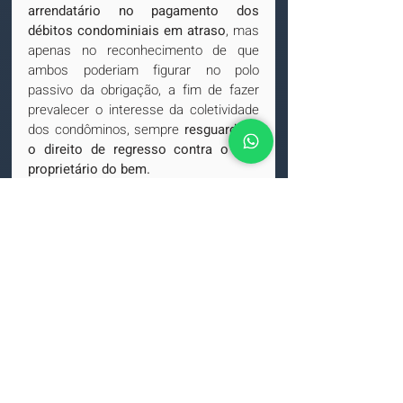
arrendatário no pagamento dos 
débitos condominiais em atraso
, mas 
apenas no reconhecimento de que 
ambos poderiam figurar no polo 
passivo da obrigação, a fim de fazer 
prevalecer o interesse da coletividade 
dos condôminos, sempre 
resguardado 
o direito de regresso contra o real 
proprietário do bem.
Reitera-se que, na hipótese ora sob 
exame, a ação de cobrança de cotas 
condominiais não foi ajuizada em face 
da proprietária do imóvel (recorrida), 
mas sim, em face da locatária.
Foram opostos embargos de terceiro 
pela proprietária em razão da penhora 
de seu imóvel, realizada no bojo de 
ação de cobrança, já em fase de 
cumprimento de sentença, da qual não 