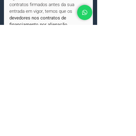
contratos firmados antes da sua 
entrada em vigor, temos que os 
devedores nos contratos de 
financiamento por alienação 
fiduciária firmados até 11 de julho de 
2017 podem quitar seus débitos 
enquanto o auto de arrematação não 
é assinado
. Já os devedores que 
celebrados contratos de 
financiamento 
a partir de 12 de julho 
de 2017 têm 15 dias contados da 
intimação do Cartório de Registro de 
Imóveis para quitarem seus débitos
.
DECISÕES
TJ-SP
Alienação fiduciária