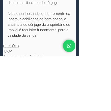
direitos particulares do cônjuge.
Nesse sentido, independentemente da 
incomunicabilidade do bem doado, a 
anuência do cônjuge do proprietário do 
imóvel é requisito fundamental para a 
validade da venda.
DECISÕES
TJ-SP
Compra e venda de imóvel
Jair Rabelo
sociedade de advocacia
Escritório de advocacia especializado em direito imobiliário.
MENU
SERVIÇOS
Compra e venda
Assessoria na compra e