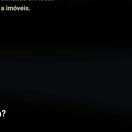
 a imóveis.
a?