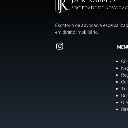
Jair Rabelo
sociedade de advocac
Escritório de advocacia especializa
em direito imobiliário.
MEN
Co
Neg
Reg
Con
Tem
Dec
O e
Dir