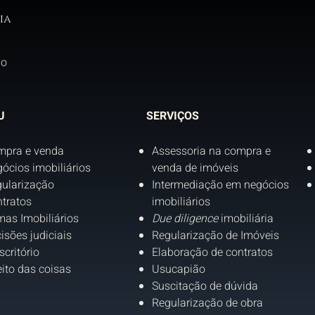
ia
do
U
SERVIÇOS
mpra e venda
Assessoria na compra e
ócios imobiliários
venda de imóveis
ularização
Intermediação em negócios
tratos
imobiliários
as Imobiliários
Due diligence
imobiliária
isões judiciais
Regularização de Imóveis
scritório
Elaboração de contratos
eito das coisas
Usucapião
Suscitação de dúvida
Regularização de obra