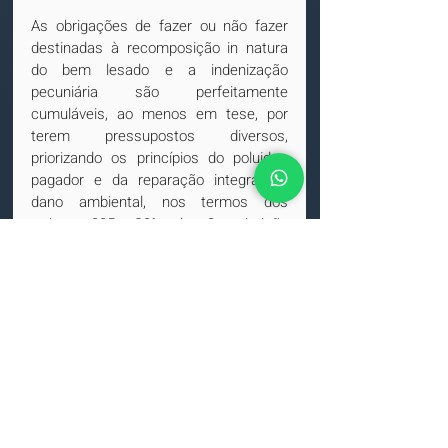
As obrigações de fazer ou não fazer 
destinadas à recomposição in natura 
do bem lesado e a indenização 
pecuniária são perfeitamente 
cumuláveis, ao menos em tese, por 
terem pressupostos diversos, 
priorizando os princípios do poluidor-
pagador e da reparação integral do 
dano ambiental, nos termos dos 
artigos 225, §3°, da Constituição 
Federal e 4° da Lei n° 6.938/1981 (Lei 
da Política Nacional do Meio 
Ambiente).
Leia o acórdão.
DECISÕES
TRF3