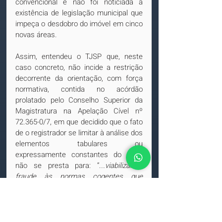
convencional e não foi noticiada a 
existência de legislação municipal que 
impeça o desdobro do imóvel em cinco 
novas áreas.
Assim, entendeu o TJSP que, neste 
caso concreto, não incide a restrição 
decorrente da orientação, com força 
normativa, contida no acórdão 
prolatado pelo Conselho Superior da 
Magistratura na Apelação Cível nº 
72.365-0/7, em que decidido que o fato 
de o registrador se limitar à análise dos 
elementos tabulares ou 
expressamente constantes do título 
não se presta para: “.
..viabilizar a 
fraude às normas cogentes que 
disciplinam o uso e o parcelamento do 
solo
”.
Referida orientação deve ser aplicada 