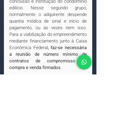
conclusão e instituição do condomínio 
edilício. Nesse segundo grupo, 
normalmente o adquirente despende 
quantia módica de sinal e início de 
pagamento, ou às vezes nem isso. 
Para a viabilização do empreendimento 
mediante financiamento junto à Caixa 
Econômica Federal
, faz-se necessária 
a reunião de número mínimo de 
contratos de compromisso de 
compra e venda firmados
. 
Somente depois de atingido 
determinado patamar de vendas é que 
a alienante consegue obter o 
financiamento necessário para a 
consecução do empreendimento
. 
Essa a razão pela qual a fixação do 
prazo de entrega com termo inicial a 
partir da obtenção do financiamento, 
se estipulada de modo claro e 