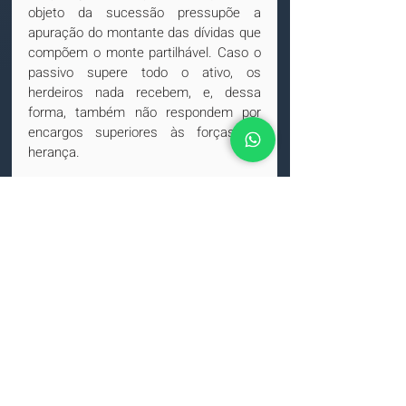
objeto da sucessão pressupõe a 
apuração do montante das dívidas que 
compõem o monte partilhável. Caso o 
passivo supere todo o ativo, os 
herdeiros nada recebem, e, dessa 
forma, também não respondem por 
encargos superiores às forças da 
herança.
Concluiu-se que o acervo patrimonial 
transmitido é o monte-mor líquido e, 
nessa perspectiva, as dívidas do de 
cujus não podem integrar a base de 
cálculo do ITCMD.
Leia o acórdão
DECISÕES