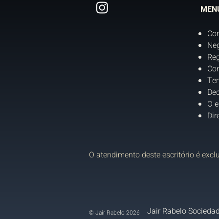
MEN
Co
Neg
Reg
Con
Tem
Dec
O e
Dir
O atendimento deste escritório é excl
Jair Rabelo Sociedad
© Jair Rabelo 2026