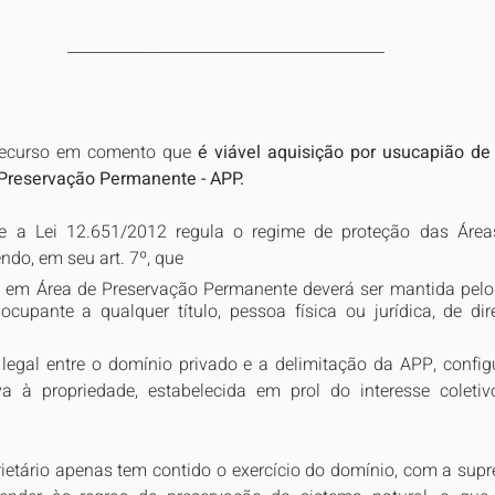
_________________________________________
recurso em comento que
 é viável aquisição por usucapião de i
 Preservação Permanente - APP.
ue a Lei 12.651/2012 regula o regime de proteção das Área
do, em seu art. 7º, que 
 em Área de Preservação Permanente deverá ser mantida pelo p
ocupante a qualquer título, pessoa física ou jurídica, de dire
 legal entre o domínio privado e a delimitação da APP, confi
iva à propriedade, estabelecida em prol do interesse coletiv
ietário apenas tem contido o exercício do domínio, com a supre