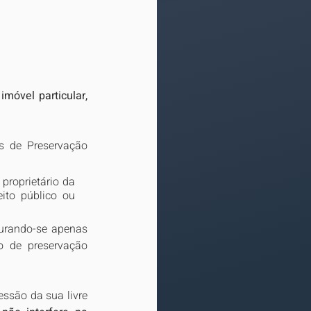
móvel particular, 
s de Preservação 
roprietário da 
ito público ou 
gurando-se apenas 
o de preservação 
ssão da sua livre 