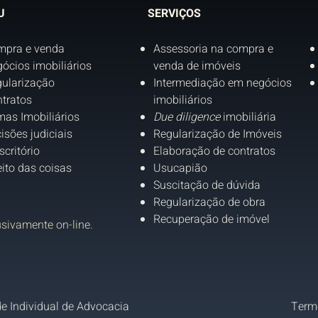
U
SERVIÇOS
mpra e venda
Assessoria na compra e
ócios imobiliários
venda de imóveis
ularização
Intermediação em negócios
tratos
imobiliários
as Imobiliários
Due diligence
imobiliária
isões judiciais
Regularização de Imóveis
scritório
Elaboração de contratos
eito das coisas
Usucapião
Suscitação de dúvida
Regularização de obra
Recuperação de imóvel
usivamente on-line.
e Individual de Advocacia
Term