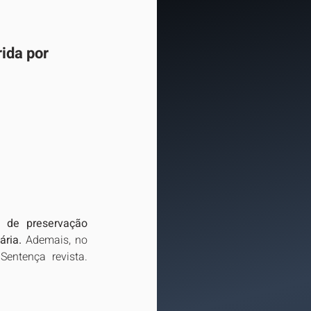
ida por 
 de preservação 
ária.
 Ademais, no 
entença revista. 