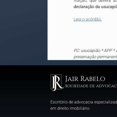
fruição, que deverá a
declaração da usucapi
Leia o acórdão.
PC: usucapião * APP * á
preservação permanen
Jair Rabelo
sociedade de advocac
Escritório de advocacia especializa
em direito imobiliário.