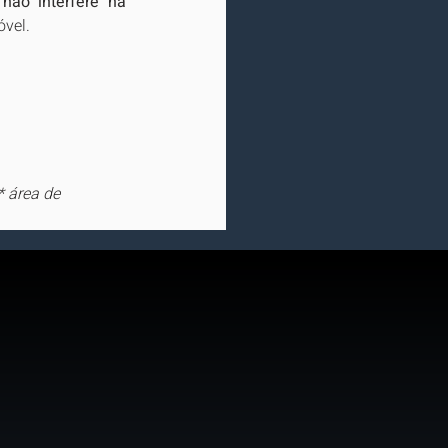
 
não interfere na 
óvel.
 área de 