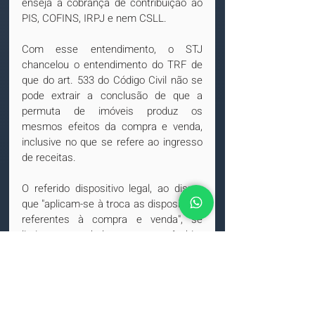
enseja a cobrança de contribuição ao 
PIS, COFINS, IRPJ e nem CSLL.
Com esse entendimento, o STJ 
chancelou o entendimento do TRF de 
que do art. 533 do Código Civil não se 
pode extrair a conclusão de que a 
permuta de imóveis produz os 
mesmos efeitos da compra e venda, 
inclusive no que se refere ao ingresso 
de receitas. 
O referido dispositivo legal, ao dispor 
que "aplicam-se à troca as disposições 
referentes à compra e venda", se 
limitou a estabelecer que no âmbito 
civil a troca e a compra e venda seriam 
disciplinadas basicamente pelas 
mesmas normas, o que não significa 
dizer que há equiparação entre uma e 
outra.