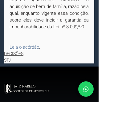
aquisição de bem de família, razão pela 
qual, enquanto vigente essa condição, 
sobre eles deve incidir a garantia da 
impenhorabilidade da Lei nº 8.009/90.
Leia o acórdão
.
DECISÕES
STJ
Jair Rabelo
sociedade de advocacia
Escritório de advocacia especializado em direito imobiliário.
MENU
SERVIÇOS
Compra e venda
Assessoria na compra e
Negócios imobiliários
venda de imóveis
Regularização
Intermediação em negócios