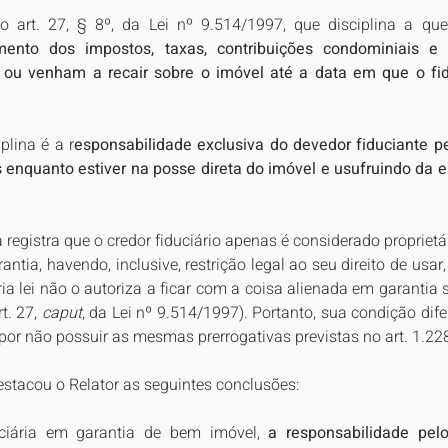
 art. 27, § 8º, da Lei nº 9.514/1997, que disciplina a que
mento dos impostos, taxas, contribuições condominiais e q
ou venham a recair sobre o imóvel até a data em que o fiduc
plina é a r
esponsabilidade exclusiva do devedor fiduciante p
 enquanto estiver na posse direta do imóvel e usufruindo da es
registra que o credor fiduciário apenas é considerado proprietár
ntia, havendo, inclusive, restrição legal ao seu direito de usar,
ia lei não o autoriza a ficar com a coisa alienada em garantia s
. 27, 
caput
, da Lei nº 9.514/1997). Portanto, sua condição dife
l por não possuir as mesmas prerrogativas previstas no art. 1.2
estacou o Relator as seguintes conclusões:
ciária em garantia de bem imóvel, 
a responsabilidade pel