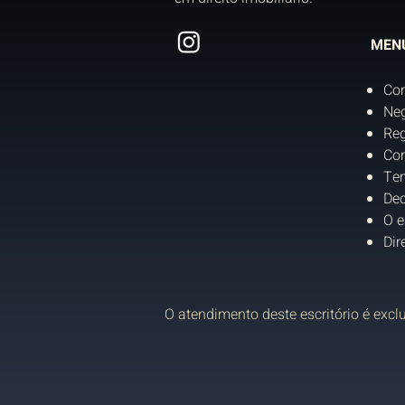
MEN
Co
Neg
Reg
Con
Tem
Dec
O e
Dir
O atendimento deste escritório é excl