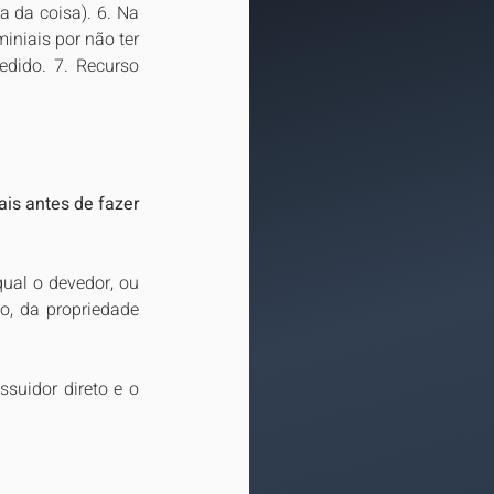
 da coisa). 6. Na 
niais por não ter 
dido. 7. Recurso 
is antes de fazer 
ual o devedor, ou 
o, da propriedade 
uidor direto e o 