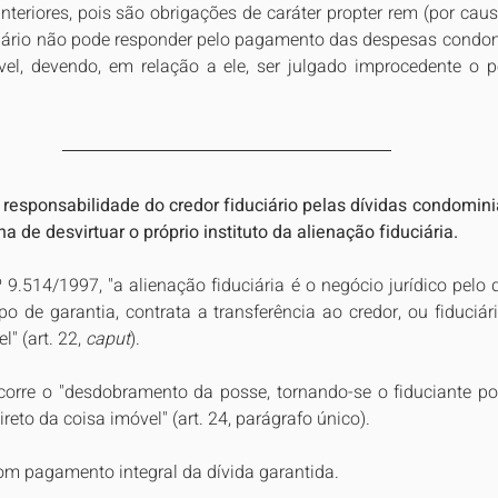
teriores, pois são obrigações de caráter propter rem (por causa
uciário não pode responder pelo pagamento das despesas condomi
el, devendo, em relação a ele, ser julgado improcedente o pe
a responsabilidade do credor fiduciário pelas dívidas condominia
a de desvirtuar o próprio instituto da alienação fiduciária.
9.514/1997, "a alienação fiduciária é o negócio jurídico pelo q
o de garantia, contrata a transferência ao credor, ou fiduciári
" (art. 22, 
caput
). 
rre o "desdobramento da posse, tornando-se o fiduciante poss
ireto da coisa imóvel" (art. 24, parágrafo único). 
om pagamento integral da dívida garantida.