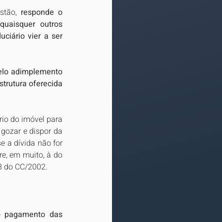
stão, 
responde o 
uaisquer outros 
iário vier a ser 
elo adimplemento 
trutura oferecida 
io do imóvel para 
 gozar e dispor da 
e a dívida não for 
re, em muito, à do 
28 do CC/2002.
o pagamento das 