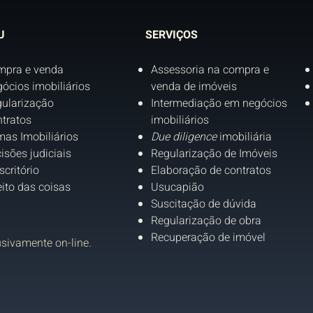
U
SERVIÇOS
mpra e venda
Assessoria na compra e
ócios imobiliários
venda de imóveis
ularização
Intermediação em negócios
tratos
imobiliários
as Imobiliários
Due diligence
imobiliária
isões judiciais
Regularização de Imóveis
scritório
Elaboração de contratos
eito das coisas
Usucapião
Suscitação de dúvida
Regularização de obra
Recuperação de imóvel
usivamente on-line.