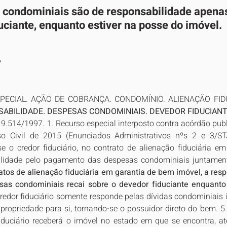
 condominiais são de responsabilidade apena
uciante, enquanto estiver na posse do imóvel.
P
ECIAL. AÇÃO DE COBRANÇA. CONDOMÍNIO. ALIENAÇÃO FIDUC
ABILIDADE. DESPESAS CONDOMINIAIS. DEVEDOR FIDUCIANT
º 9.514/1997. 1. Recurso especial interposto contra acórdão publ
 Civil de 2015 (Enunciados Administrativos nºs 2 e 3/STJ
 se o credor fiduciário, no contrato de alienação fiduciária e
ilidade pelo pagamento das despesas condominiais juntamen
atos de alienação fiduciária em garantia de bem imóvel, a resp
s condominiais recai sobre o devedor fiduciante enquanto 
credor fiduciário somente responde pelas dívidas condominiais i
propriedade para si, tornando-se o possuidor direto do bem. 5.
 fiduciário receberá o imóvel no estado em que se encontra, 