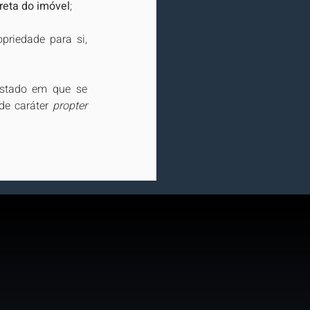
reta do imóvel
; 
priedade para si, 
estado em que se 
de caráter 
propter 