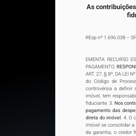
As contribuições
fid
REsp nº 1.696.038 – S
EMENTA: RECURSO ESP
PAGAMENTO. 
RESPONS
ART. 27, § 8º, DA LEI N
do Código de Processo
controvérsia a definir
imóvel, tem responsab
fiduciante. 3. 
Nos contr
pagamento das despesa
direta do imóvel
. 4. O 
imóvel se consolidar a 
da garantia, o credor