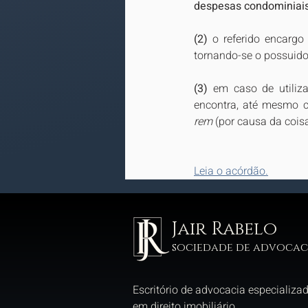
despesas condominiais 
(2)
 o referido encargo
tornando-se o possuidor
(3)
 em caso de utiliza
encontra, até mesmo c
rem
 (por causa da coisa
Leia o acórdão.
Jair Rabelo
sociedade de advocac
Escritório de advocacia especializa
em direito imobiliário.