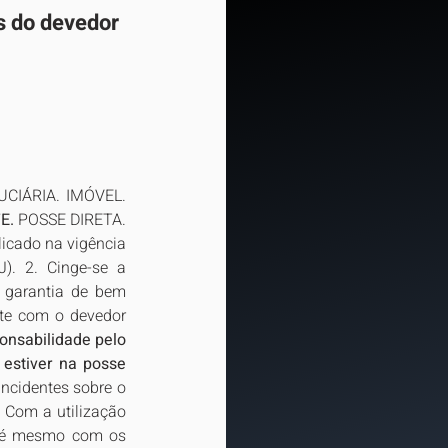
s do devedor 
IÁRIA. IMÓVEL. 
E.
 POSSE DIRETA. 
icado na vigência 
). 2. Cinge-se a 
m garantia de bem 
te com o devedor 
onsabilidade pelo 
estiver na posse 
ncidentes sobre o 
 Com a utilização 
até mesmo com os 