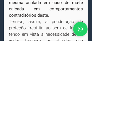
mesma anulada em caso de má-fé 
calcada em comportamentos 
contraditórios deste.
Tem-se, assim, a ponderação da 
proteção irrestrita ao bem de família, 
tendo em vista a necessidade de se 
vedar, também, as atitudes que 
atentem contra a boa-fé e a eticidade, 
ínsitas às relações negociais.
A boa-fé do devedor é determinante 
para que se possa socorrer da regra 
protetiva ao bem de família, devendo 
ser reprimidos quaisquer atos 
praticados no intuito de fraudar 
credores, de obter benefício indevido 
ou de retardar o trâmite do processo 
de cobrança.
Leia o acórdão.