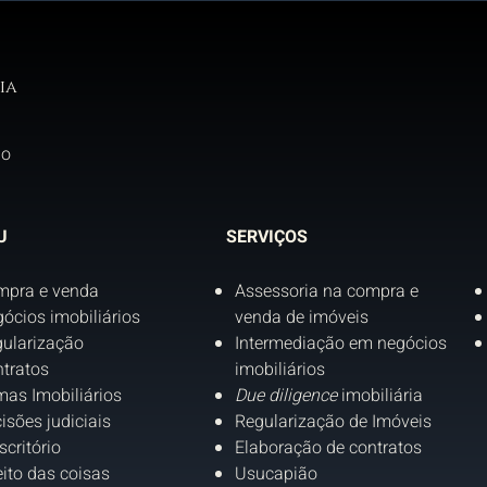
ia
do
U
SERVIÇOS
mpra e venda
Assessoria na compra e
ócios imobiliários
venda de imóveis
ularização
Intermediação em negócios
tratos
imobiliários
as Imobiliários
Due diligence
imobiliária
isões judiciais
Regularização de Imóveis
scritório
Elaboração de contratos
eito das coisas
Usucapião