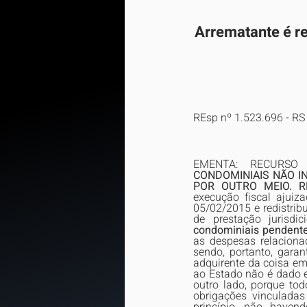
Arrematante é re
REsp nº 1.523.696 - RS
EMENTA: RECURSO 
CONDOMINIAIS NÃO IN
POR OUTRO MEIO. R
execução fiscal ajuiz
05/02/2015 e redistribu
de prestação jurisdi
condominiais pendente
as despesas relaciona
sendo, portanto, garan
adquirente da coisa em 
ao Estado não é dado e
outro lado, porque to
obrigações vinculadas