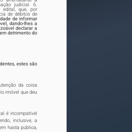
o arrematante a 
ção judicial. 6. 
dital, que, por 
cia de débitos de 
idade de informar 
el, dando-lhes a 
zoável declarar a 
 em detrimento do 
dentes, estes são 
tenção da coisa 
io imóvel que deu 
al é incompatível 
do, inclusive, a 
em hasta pública, 