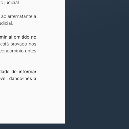
 judicial.
 ao arrematante a 
icial. 
inial omitido no 
está provado nos 
 condomínio antes 
dade de informar 
el, dando-lhes a 