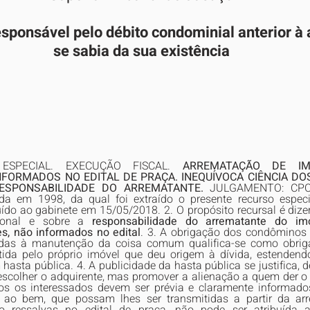
sponsável pelo débito condominial anterior à
se sabia da sua existência
ESPECIAL. EXECUÇÃO FISCAL. 
ARREMATAÇÃO DE IMÓ
FORMADOS NO EDITAL DE PRAÇA. INEQUÍVOCA CIÊNCIA DOS
ESPONSABILIDADE DO ARREMATANTE.
 JULGAMENTO: CPC/
ada em 1998, da qual foi extraído o presente recurso especia
ído ao gabinete em 15/05/2018. 2. O propósito recursal é dizer
cional e sobre a 
responsabilidade do arrematante do imó
s, não informados no edital
. 3. A obrigação dos condôminos d
das à manutenção da coisa comum qualifica-se como obriga
tida pelo próprio imóvel que deu origem à dívida, estendendo-
hasta pública. 4. A publicidade da hasta pública se justifica, d
scolher o adquirente, mas promover a alienação a quem der o m
dos os interessados devem ser prévia e claramente informados
 ao bem, que possam lhes ser transmitidas a partir da ar