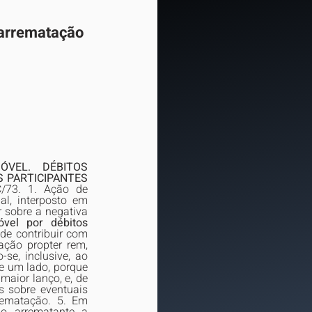
 arrematação 
VEL. DÉBITOS 
 PARTICIPANTES 
73. 1. Ação de 
l, interposto em 
 sobre a negativa 
vel por débitos 
e contribuir com 
ção propter rem, 
se, inclusive, ao 
e um lado, porque 
aior lanço, e, de 
 sobre eventuais 
rematação. 5. Em 