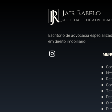
Jair Rabelo
sociedade de advocac
Escritório de advocacia especializa
em direito imobiliário.
MEN
Co
Neg
Reg
Con
Tem
Dec
O e
Dir