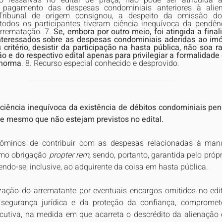
do ressalvas no edital de praça, não pode ser atribuída a
 pagamento das despesas condominiais anteriores à aliena
ibunal de origem consignou, a despeito da omissão do e
 todos os participantes tiveram ciência inequívoca da pendên
rrematação. 7. 
Se, embora por outro meio, foi atingida a final
teressados sobre as despesas condominiais aderidas ao imóv
critério, desistir da participação na hasta pública, não soa ra
o e do respectivo edital apenas para privilegiar a formalidade
 norma
. 8. Recurso especial conhecido e desprovido.
ciência inequívoca da existência de débitos condominiais pen
e mesmo que não estejam previstos no edital.
ôminos de contribuir com as despesas relacionadas à manu
mo obrigação 
propter rem, 
sendo, portanto, garantida pelo própr
endo-se, inclusive, ao adquirente da coisa em hasta pública. 
ização do arrematante por eventuais encargos omitidos no edit
segurança jurídica e da proteção da confiança, comprometen
xecutiva, na medida em que acarreta o descrédito da alienação 