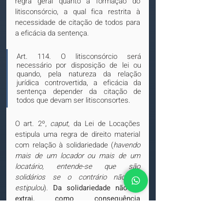
regra geral quanto à formação do 
litisconsórcio, a qual fica restrita à 
necessidade de citação de todos para 
a eficácia da sentença.
Art. 114. O litisconsórcio será 
necessário por disposição de lei ou 
quando, pela natureza da relação 
jurídica controvertida, a eficácia da 
sentença depender da citação de 
todos que devam ser litisconsortes.
O art. 2º, 
caput
, da Lei de Locações 
estipula uma regra de direito material 
com relação à solidariedade (
havendo 
mais de um locador ou mais de um 
locatário, entende-se que são 
solidários se o contrário não se 
estipulou
). 
Da solidariedade não se 
extrai, como consequência 
necessária, a formação de 