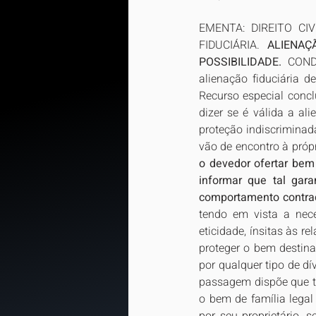
EMENTA: DIREITO CI
FIDUCIÁRIA. 
ALIENAÇ
POSSIBILIDADE.
 COND
alienação fiduciária 
Recurso especial concl
dizer se é válida a al
proteção indiscrimina
vão de encontro à própr
o devedor ofertar bem 
informar que tal gara
comportamento contrad
tendo em vista a nece
eticidade, ínsitas às r
proteger o bem destina
por qualquer tipo de dí
passagem dispõe que ta
o bem de família legal 