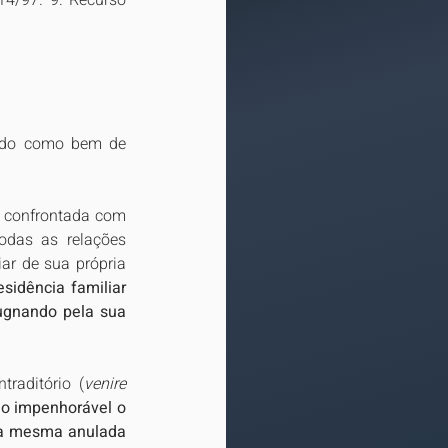
14/97. 9. Recurso 
cido como bem de 
 confrontada com 
das as relações 
ar de sua própria 
idência familiar 
pugnando pela sua 
raditório (
venire 
 impenhorável o 
 a mesma anulada 