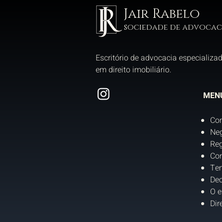
Jair Rabelo
sociedade de advocac
Escritório de advocacia especializa
em direito imobiliário.
MEN
Co
Neg
Reg
Con
Tem
Dec
O e
Dir