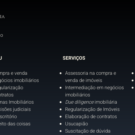
ia
do
U
SERVIÇOS
mpra e venda
Assessoria na compra e
ócios imobiliários
venda de imóveis
ularização
Intermediação em negócios
tratos
imobiliários
as Imobiliários
Due diligence
imobiliária
isões judiciais
Regularização de Imóveis
scritório
Elaboração de contratos
eito das coisas
Usucapião
Suscitação de dúvida