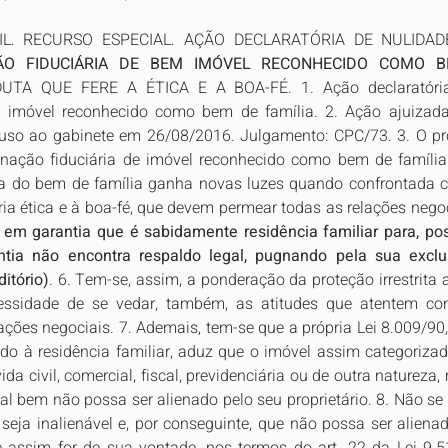
VIL. RECURSO ESPECIAL. AÇÃO DECLARATÓRIA DE NULIDAD
ÃO FIDUCIÁRIA DE BEM IMÓVEL RECONHECIDO COMO B
UTA QUE FERE A ÉTICA E A BOA-FÉ. 1. Ação declaratória 
de imóvel reconhecido como bem de família. 2. Ação ajuizad
uso ao gabinete em 26/08/2016. Julgamento: CPC/73. 3. O prop
ienação fiduciária de imóvel reconhecido como bem de família
da do bem de família ganha novas luzes quando confrontada 
ia ética e à boa-fé, que devem permear todas as relações negoci
em garantia que é sabidamente residência familiar para, post
ntia não encontra respaldo legal, pugnando pela sua excl
itório)
. 6. Tem-se, assim, a ponderação da proteção irrestrita a
ssidade de se vedar, também, as atitudes que atentem con
elações negociais. 7. Ademais, tem-se que a própria Lei 8.009/90
do à residência familiar, aduz que o imóvel assim categoriza
vida civil, comercial, fiscal, previdenciária ou de outra nature
l bem não possa ser alienado pelo seu proprietário. 8. Não se 
seja inalienável e, por conseguinte, que não possa ser alienad