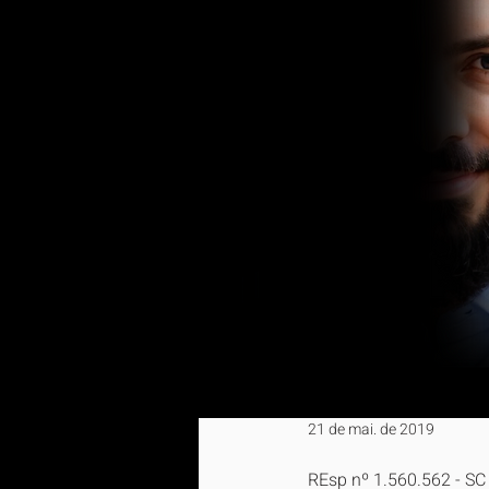
21 de mai. de 2019
REsp nº 1.560.562 - S