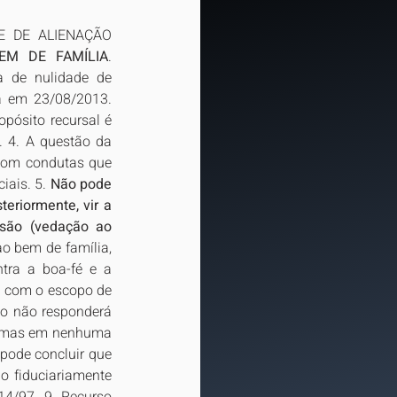
E DE ALIENAÇÃO 
EM DE FAMÍLIA
. 
de nulidade de 
a em 23/08/2013. 
ósito recursal é 
. 4. A questão da 
com condutas que 
ais. 5. 
Não pode 
eriormente, vir a 
usão (vedação ao 
o bem de família, 
tra a boa-fé e a 
, com o escopo de 
do não responderá 
za, mas em nenhuma 
pode concluir que 
o fiduciariamente 