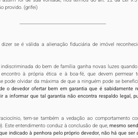
se assim for de sua vontade, nos termos do art. 22 da Lei 9.5
 provido. (grifei)
________________________________________
é dizer se é válida a alienação fiduciária de imóvel reconhe
 indiscriminada do bem de família ganha novas luzes quando
encontro à própria ética e à boa-fé, que devem permear to
 se pode olvidar da máxima de que a ninguém pode se benefici
de o devedor ofertar bem em garantia que é sabidamente res
vir a informar que tal garantia não encontra respaldo legal, 
raciocínio, tem-se também a vedação ao comportamento cont
m
). Este entendimento conduz à conclusão de que, 
mesmo sendo
 que indicado à penhora pelo próprio devedor, não há que ser