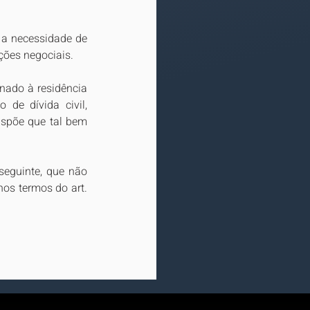
 a necessidade de 
ações negociais.
nado à residência 
de dívida civil, 
spõe que tal bem 
seguinte, que não 
os termos do art. 