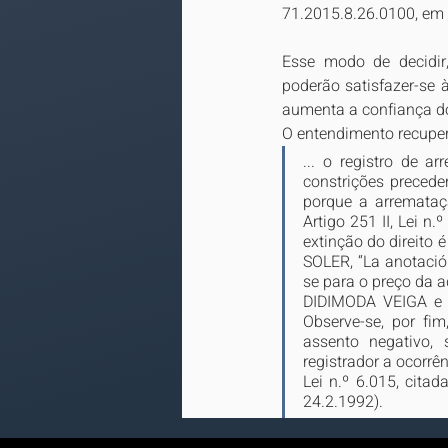
71.2015.8.26.0100, em
Esse modo de decidir, 
poderão satisfazer-se 
aumenta a confiança do 
O entendimento recuper
... o registro de 
constrições precede
porque a arremataçã
Artigo 251 II, Lei n.
extinção do direito 
SOLER, “La anotació
se para o preço da 
DIDIMODA VEIGA e CA
Observe-se, por fim
assento negativo, 
registrador a ocorrê
Lei n.º 6.015, citad
24.2.1992).