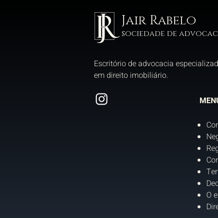
Jair Rabelo
sociedade de advocac
Escritório de advocacia especializa
em direito imobiliário.
MEN
Co
Neg
Reg
Con
Tem
Dec
O e
Dir