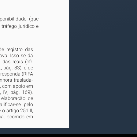
onibilidade (que 
ráfego jurídico e 
e registro das 
va. Isso se dá 
as reais (cfr. 
 pág. 83), e de 
rresponda (RIFA 
nhora traslada-
, com apoio em 
IV, pág. 169). 
 elaboração de 
ficar-se pelo 
 artigo 251 II, 
ia, ocorrido em 