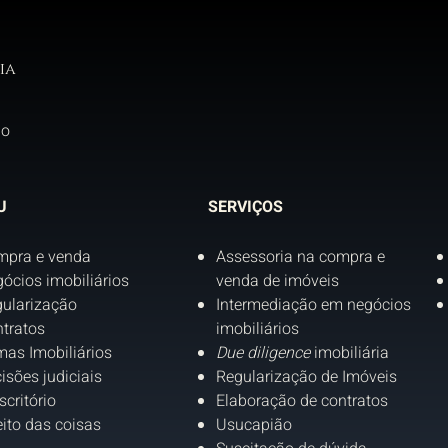
ia
do
U
SERVIÇOS
mpra e venda
Assessoria na compra e
ócios imobiliários
venda de imóveis
ularização
Intermediação em negócios
tratos
imobiliários
as Imobiliários
Due diligence
imobiliária
isões judiciais
Regularização de Imóveis
scritório
Elaboração de contratos
eito das coisas
Usucapião