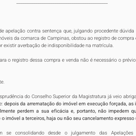
___________________________________________
 de apelação contra sentença que, julgando procedente dúvida 
 Imóveis da comarca de Campinas, obstou ao registro de compra 
or existir averbação de indisponibilidade na matrícula.
ara o registro dessa compra e venda não é necessário o prévi
te.
isprudência do Conselho Superior da Magistratura já veio abrig
e: 
depois da arrematação do imóvel em execução forçada, as in
almente perdem a sua eficácia e, portanto, não impedem qu
 o imóvel a terceiros, haja ou não seu cancelamento expresso (
m se consolidando desde o julgamento das Apelações 