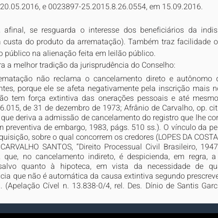
 20.05.2016, e 0023897-25.2015.8.26.0554, em 15.09.2016.
afinal, se resguarda o interesse dos beneficiários da indisp
à custa do produto da arrematação). Também traz facilidade o t
público na alienação feita em leilão público.
a a melhor tradição da jurisprudência do Conselho:
arrematação não reclama o cancelamento direto e autônomo d
ntes, porque ele se afeta negativamente pela inscrição mais no
o tem força extintiva das onerações pessoais e até mesmo d
º 6.015, de 31 de dezembro de 1973; Afrânio de Carvalho, op. cit.,
é que deriva a admissão de cancelamento do registro que lhe co
n preventiva de embargo, 1983, págs. 510 ss.). O vínculo da pe
aquisição, sobre o qual concorrem os credores (LOPES DA COSTA
RVALHO SANTOS, “Direito Processual Civil Brasileiro, 1947, 
, que, no cancelamento indireto, é despicienda, em regra, a
salvo quanto à hipoteca, em vista da necessidade de quali
ncia que não é automática da causa extintiva segundo prescreve o
a. (Apelação Cível n. 13.838-0/4, rel. Des. Dínio de Santis Garc