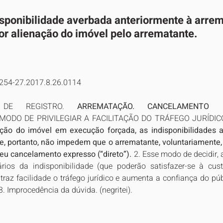
isponibilidade averbada anteriormente à arre
or alienação do imóvel pelo arrematante.
2254-27.2017.8.26.0114
 DE REGISTRO. 
ARREMATAÇÃO. CANCELAMENTO I
 MODO DE PRIVILEGIAR A FACILITAÇÃO DO TRÁFEGO JURÍDIC
ão do imóvel em execução forçada, as indisponibilidades an
e, portanto, não impedem que o arrematante, voluntariamente, 
seu cancelamento expresso (“direto”).
 2. Esse modo de decidir, a
iários da indisponibilidade (que poderão satisfazer-se à cus
raz facilidade o tráfego jurídico e aumenta a confiança do púb
 3. Improcedência da dúvida. (negritei).