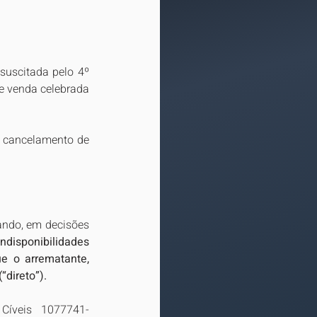
suscitada pelo 4º 
e venda celebrada 
o cancelamento de 
ando, em decisões 
disponibilidades 
e o arrematante, 
“direto”).
Cíveis 1077741-