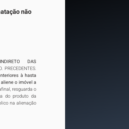
matação não 
NDIRETO DAS 
O. PRECEDENTES. 
teriores à hasta 
aliene o imóvel a 
final, resguarda o 
ta do produto da 
lico na alienação 