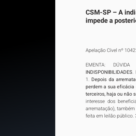
CSM-SP – 
A ind
impede a posteri
Apelação Cível nº 104
EMENTA: DÚVIDA
INDISPONIBILIDADES
.
1. 
Depois da arremataç
perdem a sua eficácia 
terceiros, haja ou não 
interesse dos benefic
arrematação), também t
feita em leilão público.