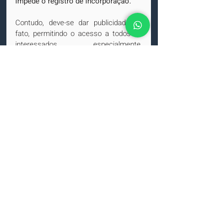
impede o registro de incorporação.
Contudo, deve-se dar publicidade ao 
fato, permitindo o acesso a todos os 
interessados, especialmente, 
potenciais adquirentes quanto à 
existência de processo criminal em 
curso contra o administrador da 
incorporadora.
DECISÕES
CMS-SP
Jair Rabelo
sociedade de advocacia
Escritório de advocacia especializado em direito imobiliário.
MENU
SERVIÇOS
Compra e venda
Assessoria na compra e