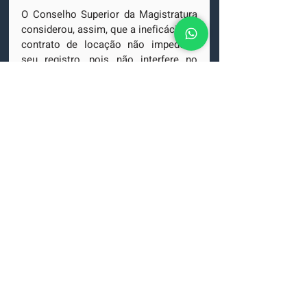
O Conselho Superior da Magistratura 
considerou, assim, que a ineficácia do 
contrato de locação não impede o 
seu registro, pois não interfere no 
plano da validade e é necessário para 
que a cláusula de vigência produza 
efeitos perante todos os demais 
terceiros, excetuados o credor 
fiduciário e os seus sucessores.
DECISÕES
Jair Rabelo
sociedade de advocacia
Escritório de advocacia especializado em direito imobiliário.
MENU
SERVIÇOS
Compra e venda
Assessoria na compra e
Negócios imobiliários
venda de imóveis