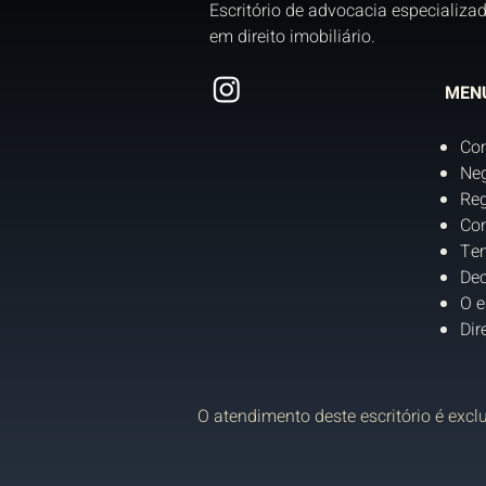
Escritório de advocacia especializa
em direito imobiliário.
MEN
Co
Neg
Reg
Con
Tem
Dec
O e
Dir
O atendimento deste escritório é excl