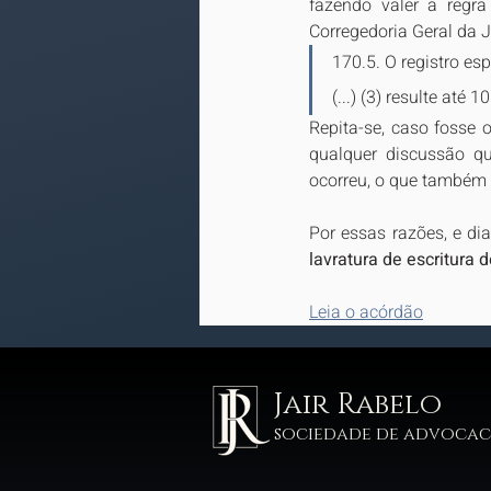
fazendo valer a regr
Corregedoria Geral da J
170.5. O registro es
(...) (3) resulte até 10
Repita-se, caso fosse o
qualquer discussão qu
ocorreu, o que também 
Por essas razões, e dia
lavratura de escritura 
Leia o acórdão
Jair Rabelo
sociedade de advocac