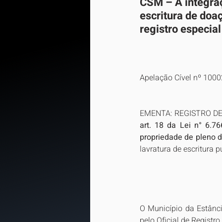
CSM – A integraç
escritura de doa
registro especial
Apelação Cível nº 100
EMENTA: REGISTRO DE
art. 18 da Lei n° 6.7
propriedade de pleno di
lavratura de escritura 
O Município da Estânci
pelo Oficial de Registr