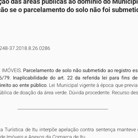
ão das áreas públicas ao domínio do Municípi
ção se o parcelamento do solo não foi submeti
0248-37.2018.8.26.0286
 IMÓVEIS. 
Parcelamento de solo não submetido ao registro esp
66/79
. 
Inaplicabilidade do art. 22 da referida lei para fins de
reito ao ente público
. Lei Municipal vigente à época que previa
pública de doação da área verde. Dúvida procedente. Recurso desp
__________________________________________
a Turística de Itu interpõe apelação contra sentença manteve 
o de Imóveis e Anexos da Comarca de Itu.