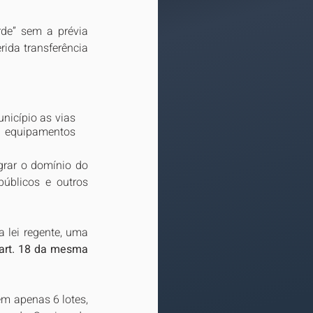
de” sem a prévia 
ida transferência 
nicípio as vias 
s equipamentos 
grar o domínio do 
úblicos e outros 
 lei regente, uma 
 art. 18 da mesma 
m apenas 6 lotes, 