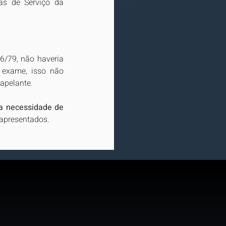
s de Serviço da 
6/79, não haveria 
 exame, isso não 
apelante.
a necessidade de 
 apresentados.