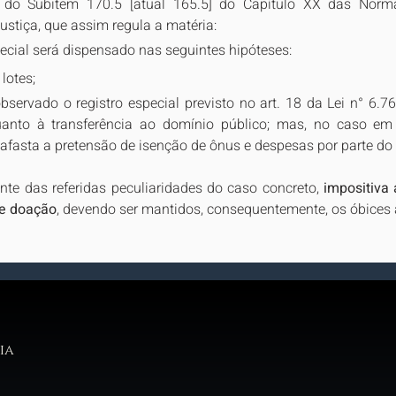
a do Subitem 170.5 [atual 165.5] do Capítulo XX das Norma
ustiça, que assim regula a matéria:
pecial será dispensado nas seguintes hipóteses:
 lotes;
bservado o registro especial previsto no art. 18 da Lei n° 6.76
anto à transferência ao domínio público; mas, no caso em
afasta a pretensão de isenção de ônus e despesas por parte do 
nte das referidas peculiaridades do caso concreto, 
impositiva 
de doação
, devendo ser mantidos, consequentemente, os óbices
ia