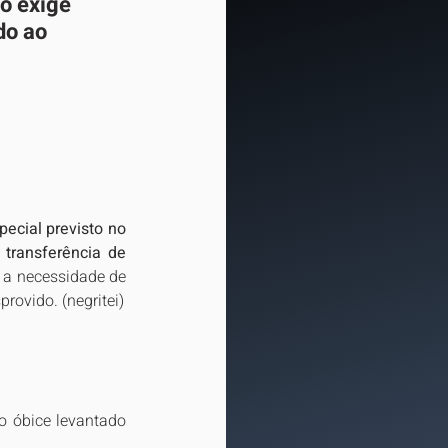
o exige 
do ao 
ecial previsto no 
 transferência de 
 a necessidade de 
rovido. (negritei)
o óbice levantado 