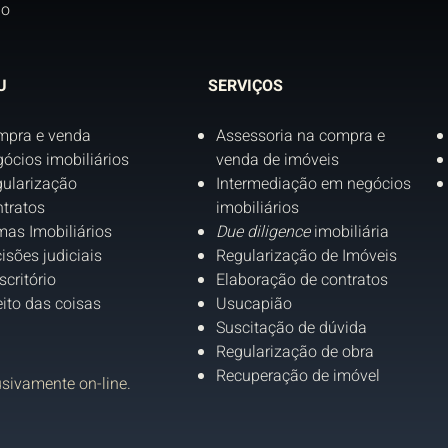
do
U
SERVIÇOS
mpra e venda
Assessoria na compra e
ócios imobiliários
venda de imóveis
ularização
Intermediação em negócios
tratos
imobiliários
as Imobiliários
Due diligence
imobiliária
isões judiciais
Regularização de Imóveis
scritório
Elaboração de contratos
eito das coisas
Usucapião
Suscitação de dúvida
Regularização de obra
Recuperação de imóvel
usivamente on-line.