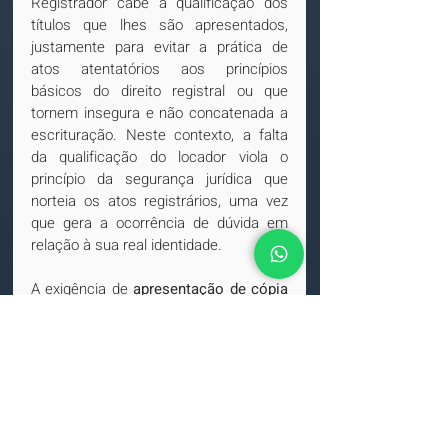
Registrador cabe a qualificação dos 
títulos que lhes são apresentados, 
justamente para evitar a prática de 
atos atentatórios aos princípios 
básicos do direito registral ou que 
tornem insegura e não concatenada a 
escrituração. Neste contexto, a falta 
da qualificação do locador viola o 
princípio da segurança jurídica que 
norteia os atos registrários, uma vez 
que gera a ocorrência de dúvida em 
relação à sua real identidade.
A exigência de 
apresentação de cópia 
autentica dos documentos pessoais 
dos locadores
, justifica-se pelos 
argumentos expostos pelo registrador, 
qual seja, coibir o ingresso de 
instrumentos particulares inidôneos, 
valendo-se subsidiariamente das 
normas destinadas aos Tabeliães de 