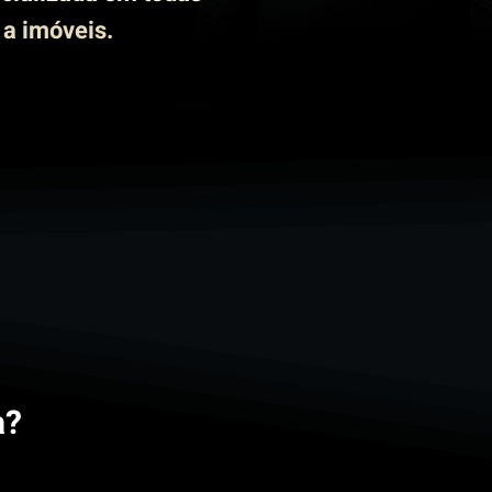
 a imóveis.
a?